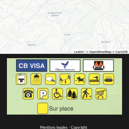
Leaflet
| ©
OpenStreetMap
©
CartoDB
Mentions legales
- Copyright